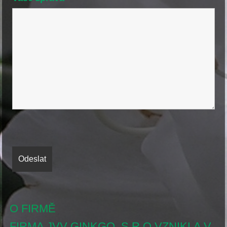
O FIRMĚ
FIRMA JVV GINKGO, S.R.O VZNIKLA V