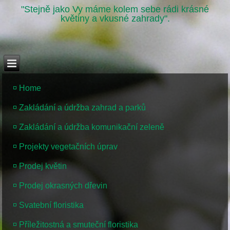
"Stejně jako Vy máme kolem sebe rádi krásné
květiny a vkusné zahrady".
Home
Zakládání a údržba zahrad a parků
Zakládání a údržba komunikační zeleně
Projekty vegetačních úprav
Prodej květin
Prodej okrasných dřevin
Svatební floristika
Příležitostná a smuteční floristika