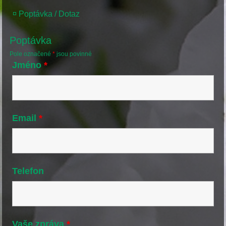
Poptávka / Dotaz
Poptávka
Pole označené
*
jsou povinné
Jméno
*
Email
*
Telefon
Vaše zpráva
*