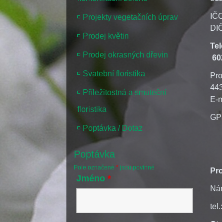
IČ
Projekty vegetačních úprav
DI
Prodej květin
Te
Prodej okrasných dřevin
60
Svatební floristika
Pro
44
Příležitostná a smuteční
E-m
floristika
GPS
Poptávka / Dotaz
Poptávka
Pole označené
*
jsou povinné
Pr
Jméno
*
Nám
tel