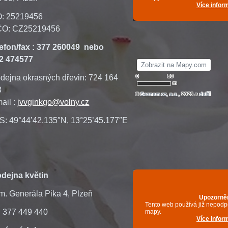
O: 25219456
ČO: CZ25219456
lefon/fax : 377 260049 nebo
2 474577
dejna okrasných dřevin: 724 164
3
ail :
jvvginkgo@volny.cz
: 49°44’42.135″N, 13°25’45.177″E
odejna květin
. Generála Pika 4, Plzeň
.: 377 449 440