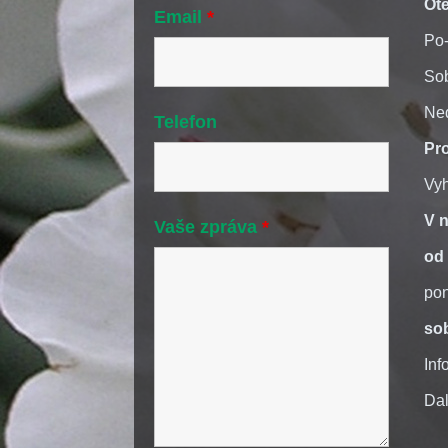
Ote
Email
*
Po-
Sob
Ne
Telefon
Pr
Vyh
V 
Vaše zpráva
*
od 
pon
so
Inf
Dal