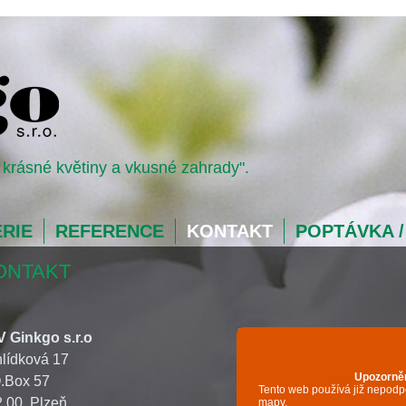
krásné květiny a vkusné zahrady".
RIE
REFERENCE
KONTAKT
POPTÁVKA /
ONTAKT
V Ginkgo s.r.o
lídková 17
O.Box 57
 00, Plzeň