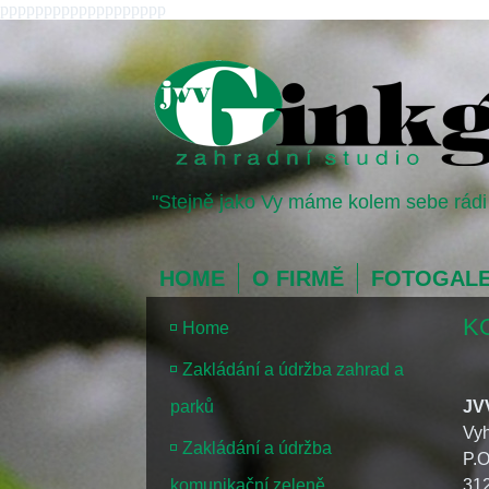
ppppppppppppppppppp
"Stejně jako Vy máme kolem sebe rádi 
HOME
O FIRMĚ
FOTOGALE
K
Home
Zakládání a údržba zahrad a
parků
JV
Vyh
Zakládání a údržba
P.
komunikační zeleně
312