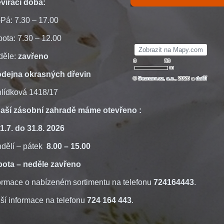
vírací doba:
Pá: 7.30 – 17.00
ota: 7.30 – 12.00
děle:
zavřeno
odejna okrasných dřevin
lídková 1418/17
naší zásobní zahradě máme otevřeno :
1.7. do 31.8. 2026
dělí – pátek
8.00 – 15.00
bota – neděle zavřeno
ormace o nabízeném sortimentu na telefonu
724164443
.
ší informace na telefonu
724 164 443
.